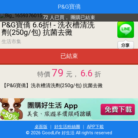
P&G寶僑
72 人已買，
團購已結束
P&G寶僑 6.6折! - 洗衣槽清洗
劑(250g/包) 抗菌去黴
生活市集
已結束
79
6.6
特價
元，
折
【P&G寶僑】洗衣槽清洗劑(250g/包) 抗菌去黴
桌面版
｜
好生活粉絲團
｜
APP下載
© 2026 GoodLife 好生活 All rights reserved